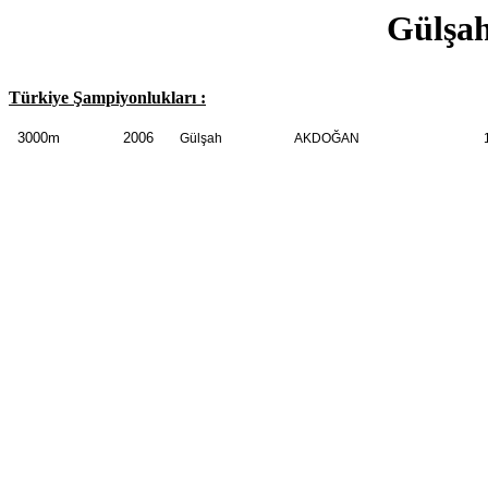
Gülş
Türkiye Şampiyonlukları :
3000m
2006
Gülşah
AKDOĞAN