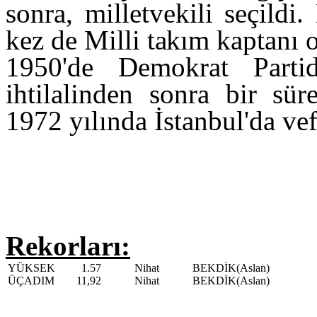
sonra, milletvekili seçildi.
kez de Milli ta
kım kaptanı o
1950'de Demokrat Partid
ihtilalinden sonra bir sür
1972 yılında İstanbul'da vefa
Rekorları:
YÜKSEK
1.57
Nihat
BEKDİK(Aslan)
ÜÇADIM
11,92
Nihat
BEKDİK(Aslan)