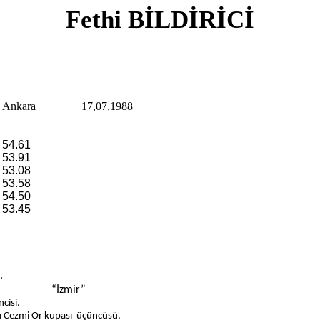
Fethi BİLDİRİCİ
Ankara
17,07,1988
54.61
53.91
53.08
53.58
54.50
53.45
.
cisi. “İzmir”
ncisi.
sı Cezmi
Or
kupası
üçüncüsü
.