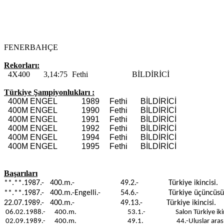
FENERBAHÇE
Rekorları:
4X400
3,14:75
Fethi
BİLDİRİCİ
Türkiye
Şampiyonlukları :
400M ENGEL
1989
Fethi
BİLDİRİCİ
400M ENGEL
1990
Fethi
BİLDİRİCİ
400M ENGEL
1991
Fethi
BİLDİRİCİ
400M ENGEL
1992
Fethi
BİLDİRİCİ
400M ENGEL
1994
Fethi
BİLDİRİCİ
400M ENGEL
1995
Fethi
BİLDİRİCİ
Başarıları
**.**.1987.- 400.m.-
49.2
.- Türkiye ikincisi.
**.**.1987.- 400.m.-Engelli.-
54.6
.- Türkiye üçüncüsü
22.07.1989.- 400.m.- 49.13.-
Türkiye ikin
06.02.1988.-
400.m.
53.1
.-
Salon Türkiye iki
02.09.1989.-
400.m.
49.1.
44.-Uluslar ara