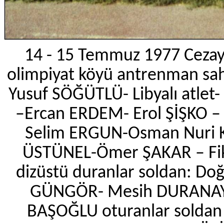
14 - 15 Temmuz 1977 Cezayi
olimpiyat köyü antrenman sah
Yusuf SÖĞÜTLÜ- Libyalı atl
–Ercan ERDEM- Erol ŞİŞKO 
Selim ERGUN-Osman Nuri K
ÜSTÜNEL-Ömer ŞAKAR – Fi
dizüstü duranlar soldan: D
GÜNGÖR- Mesih DURANAY- 
BAŞOĞLU oturanlar soldan