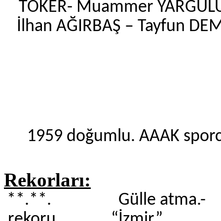
TOKER- Muammer YARGÜLÜ-
İlhan AĞIRBAŞ – Tayfun DE
1959 doğumlu. AAAK spor
Rekorları:
**.**. Gülle atma.- 13
rekoru “İzmir”