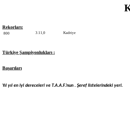
K
Rekorları:
3.11,0
Kadriye
800
Türkiye Şampiyonlukları :
Başarıları
Yıl yıl en iyi dereceleri ve T.A.A.F.’nun . Şeref listelerindeki yeri.