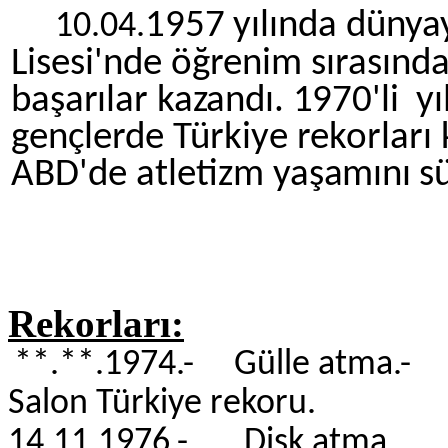
1957
yılında dünya
10.04.
Lisesi'nde öğrenim sırasında
ba
şarılar kazandı. 1970'li yı
gençlerde Türkiye rekorları k
ABD'de atletizm ya
şamını s
Rekorları:
**.**.1974.- Gülle a
Salon Türkiye rekoru.
14.11.1976.- Disk 