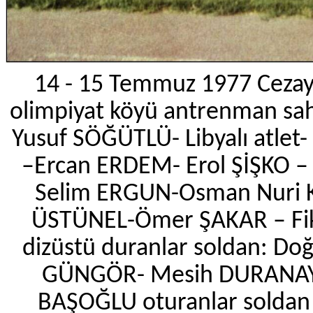
14 - 15 Temmuz 1977 Cezayi
olimpiyat köyü antrenman sah
Yusuf SÖĞÜTLÜ- Libyalı atl
–Ercan ERDEM- Erol ŞİŞKO 
Selim ERGUN-Osman Nuri K
ÜSTÜNEL-Ömer ŞAKAR – Fi
dizüstü duranlar soldan: D
GÜNGÖR- Mesih DURANAY- 
BAŞOĞLU oturanlar soldan