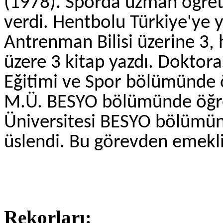
(1978). Spor­da uzman öğreti
verdi. Hentbolu Türkiye'ye ye
Antrenman Bilisi üzerine 3, 
üzere 3 kitap yazdı. Dokto­r
Eğitimi ve Spor bölü­münde 
M.Ü. BESYO bölümünde öğret
Üniversitesi BESYO bölümü
üslendi. Bu görevden emekli
Rekorları: