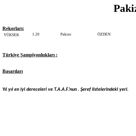
Pak
Rekorları:
1.20
Pakize
ÖZDEN
YÜKSEK
Türkiye Şampiyonlukları :
Başarıları
Yıl yıl en iyi dereceleri ve T.A.A.F.’nun . Şeref listelerindeki yeri.