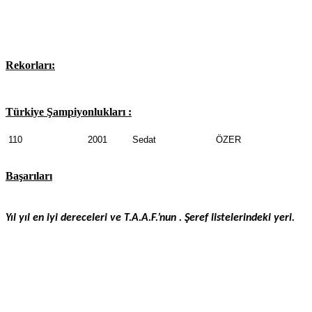
Rekorları:
Türkiye Şampiyonlukları :
110
2001
Sedat
ÖZER
Başarıları
Yıl yıl en iyi dereceleri ve T.A.A.F.’nun . Şeref listelerindeki yeri.