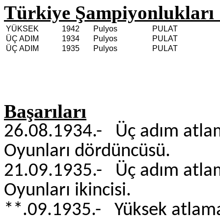
Türkiye Şampiyonlukları 
YÜKSEK
1942
Pulyos
PULAT
ÜÇ ADIM
1934
Pulyos
PULAT
ÜÇ ADIM
1935
Pulyos
PULAT
Başarıları
26.08.1934.- Üç adım a
Oyunları dördüncüsü
21.09.1935.- Üç adım a
Oyunları ikincisi. 
**.09.1935.- Yüksek a