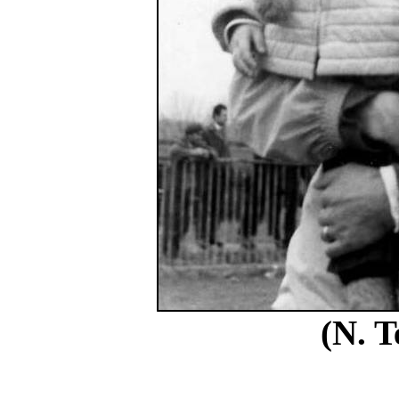
(N. T