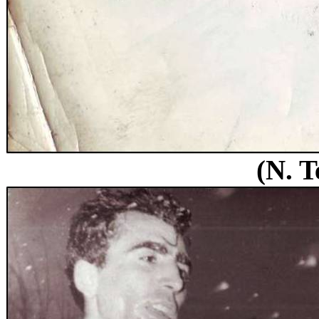
(N. T