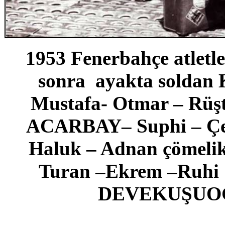
1953 Fenerbahçe atletle
sonra ayakta solda
Mustafa- Otmar – Rü
ACARBAY– Suphi – Çet
Haluk – Adnan çömel
Turan –Ekrem –Ruhi
DEVEKUŞU