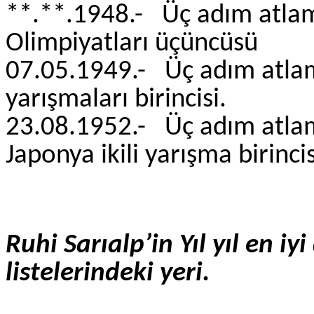
**.**.1948.- Üç adım at
Olimpiyatları üçüncüsü
07.05.1949.- Üç ad
yarışmaları birincisi
23.08.1952.- Üç adım at
Japonya ikili yarışma birincis
Ruhi Sarıalp’in
Yıl yıl en iy
listelerindeki yeri.