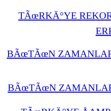
TÃœRKÄ°YE REKOR
ER
BÃœTÃœN ZAMANLAR
BÃœTÃœN ZAMANLAR