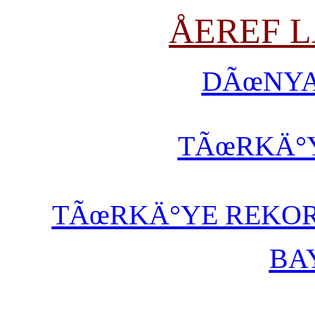
ÅEREF 
DÃœNYA
TÃœRKÄ°
TÃœRKÄ°YE REKOR
BA